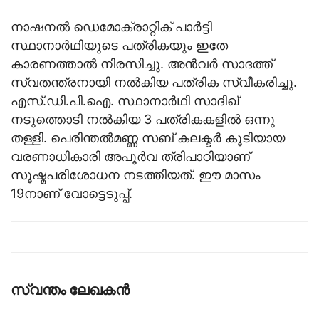
നാഷനൽ ഡെമോക്രാറ്റിക് പാർട്ടി
സ്ഥാനാർഥിയുടെ പത്രികയും ഇതേ
കാരണത്താൽ നിരസിച്ചു. അൻവർ സാദത്ത്
സ്വതന്ത്രനായി നൽകിയ പത്രിക സ്വീകരിച്ചു.
എസ്.ഡി.പി.ഐ. സ്ഥാനാർഥി സാദിഖ്
നടുത്തൊടി നൽകിയ 3 പത്രികകളിൽ ഒന്നു
തള്ളി. പെരിന്തൽമണ്ണ സബ് കലക്ടർ കൂടിയായ
വരണാധികാരി അപൂർവ ത്രിപാഠിയാണ്
സൂഷ്മപരിശോധന നടത്തിയത്. ഈ മാസം
19നാണ് വോട്ടെടുപ്പ്.
സ്വന്തം ലേഖകന്‍