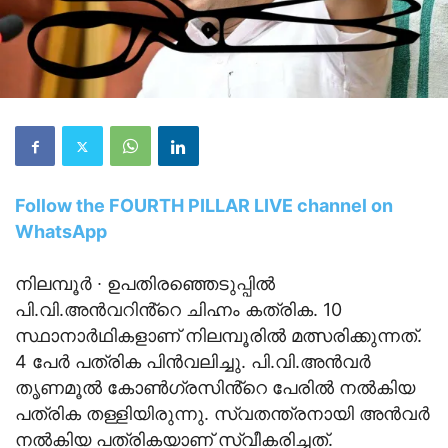
Follow the FOURTH PILLAR LIVE channel on
WhatsApp
നിലമ്പൂർ ∙ ഉപതിരഞ്ഞെടുപ്പിൽ
പി.വി.അൻവറിൻ്റെ ചിഹ്നം കത്രിക. 10
സ്ഥാനാർഥികളാണ് നിലമ്പൂരിൽ മത്സരിക്കുന്നത്.
4 പേർ പത്രിക പിൻവലിച്ചു. ‌പി.വി.അൻവർ
തൃണമൂൽ കോൺഗ്രസിൻ്റെ പേരിൽ നൽകിയ
പത്രിക തള്ളിയിരുന്നു. സ്വതന്ത്രനായി അൻവർ
നൽകിയ പത്രികയാണ് സ്വീകരിച്ചത്.