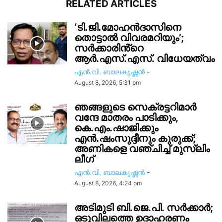
RELATED ARTICLES
‘ടി.ജി.മോഹൻദാസിനെ
തൊട്ടാൽ വിവരമറിയും’;
സര്‍ക്കാരിൻ്റെ
ആർ.എസ്.എസ്. വിധേയത്വം
എൻ.വി. ബാലകൃഷ്ണൻ
-
August 8, 2026, 5:31 pm
ഞങ്ങളുടെ സെക്രട്ടറിമാർ
വന്ദേ മാതരം പാടിക്കും,
കെ.എം.ഷാജിക്കും
എൻ.ഷംസുദ്ദീനും കുരുക്ക്;
അണികളെ വഞ്ചിച്ച് മുസ്ലിം
ലീഗ്
എൻ.വി. ബാലകൃഷ്ണൻ
-
August 8, 2026, 4:24 pm
അടിമുടി ബി.ജെ.പി. സർക്കാർ;
ഒടുവിലത്തെ ഉദാഹരണം