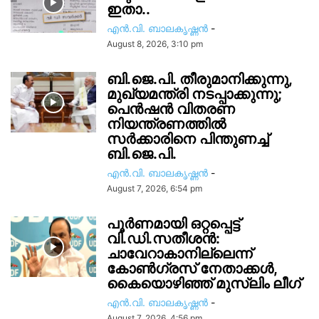
ഇതാ..
എൻ.വി. ബാലകൃഷ്ണൻ
-
August 8, 2026, 3:10 pm
ബി.ജെ.പി. തീരുമാനിക്കുന്നു,
മുഖ്യമന്ത്രി നടപ്പാക്കുന്നു;
പെൻഷൻ വിതരണ
നിയന്ത്രണത്തിൽ
സ‍ർക്കാരിനെ പിന്തുണച്ച്
ബി.ജെ.പി.
എൻ.വി. ബാലകൃഷ്ണൻ
-
August 7, 2026, 6:54 pm
പൂർണമായി ഒറ്റപ്പെട്ട്
വി.ഡി.സതീശൻ:
ചാവേറാകാനില്ലെന്ന്
കോൺഗ്രസ് നേതാക്കൾ,
കൈയൊഴിഞ്ഞ് മുസ്ലിം ലീഗ്
എൻ.വി. ബാലകൃഷ്ണൻ
-
August 7, 2026, 4:56 pm