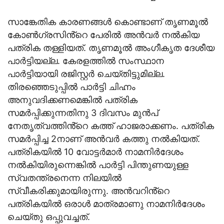
സാങ്കേതിക കാരണങ്ങൾ കൊണ്ടാണ് തൃണമൂൽ
കോൺഗ്രസിൻ്റെ പേരിൽ അൻവർ നൽകിയ
പത്രിക തള്ളിയത്. തൃണമൂൽ അംഗീകൃത ദേശീയ
പാർട്ടിയല്ല. കേരളത്തിൽ സംസ്ഥാന
പാർട്ടിയായി രജിസ്റ്റർ ചെയ്തിട്ടുമില്ല.
തിരഞ്ഞെടുപ്പിൽ പാർട്ടി ചിഹ്നം
അനുവദിക്കണമെങ്കിൽ പത്രിക
സമർപ്പിക്കുന്നതിനു 3 ദിവസം മുൻപ്
നേതൃത്വത്തിൻ്റെ കത്ത് ഹാജരാക്കണം. പത്രിക
സമർപ്പിച്ച 2നാണ് അൻവർ കത്തു നൽകിയത്.
പത്രികയിൽ 10 വോട്ടർമാർ നാമനിർദേശം
നൽകിയിരുന്നെങ്കിൽ പാർട്ടി പിന്തുണയുള്ള
സ്വതന്ത്രനെന്ന നിലയിൽ
സ്വീകരിക്കുമായിരുന്നു. അൻവറിൻ്റെ
പത്രികയിൽ ഒരാൾ മാത്രമാണു നാമനിർദേശം
ചെയ്തു ഒപ്പുവച്ചത്.