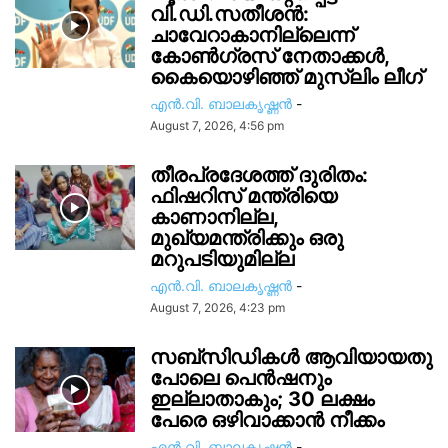
വി.ഡി.സതീശൻ:
ചാവേറാകാനില്ലെന്ന്
കോൺഗ്രസ് നേതാക്കൾ,
കൈയൊഴിഞ്ഞ് മുസ്ലിം ലീഗ്
എൻ.വി. ബാലകൃഷ്ണൻ
-
August 7, 2026, 4:56 pm
തീരപ്രദേശത്ത് ദുരിതം:
ഫിഷറിസ്‌ മന്ത്രിയെ
കാണാനില്ല,
മുഖ്യമന്ത്രിക്കും ഒരു
മറുപടിയുമില്ല
എൻ.വി. ബാലകൃഷ്ണൻ
-
August 7, 2026, 4:23 pm
സബ്സിഡികൾ ആവിയായതു
പോലെ പെൻഷനും
ഇല്ലാതാകും; 30 ലക്ഷം
പേരെ ഒഴിവാക്കാൻ നീക്കം
എൻ.വി. ബാലകൃഷ്ണൻ
-