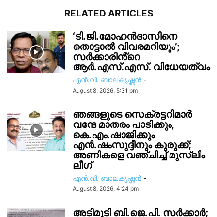
RELATED ARTICLES
‘ടി.ജി.മോഹൻദാസിനെ
തൊട്ടാൽ വിവരമറിയും’;
സര്‍ക്കാരിൻ്റെ
ആർ.എസ്.എസ്. വിധേയത്വം
എൻ.വി. ബാലകൃഷ്ണൻ
-
August 8, 2026, 5:31 pm
ഞങ്ങളുടെ സെക്രട്ടറിമാർ
വന്ദേ മാതരം പാടിക്കും,
കെ.എം.ഷാജിക്കും
എൻ.ഷംസുദ്ദീനും കുരുക്ക്;
അണികളെ വഞ്ചിച്ച് മുസ്ലിം
ലീഗ്
എൻ.വി. ബാലകൃഷ്ണൻ
-
August 8, 2026, 4:24 pm
അടിമുടി ബി.ജെ.പി. സർക്കാർ;