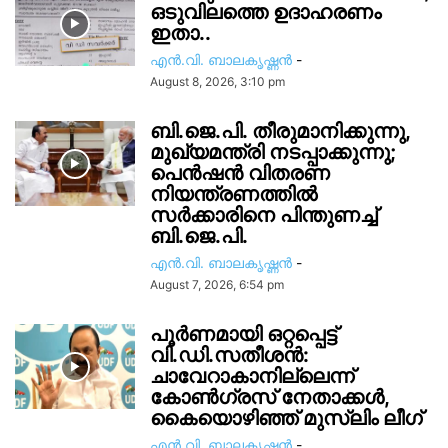
ഒടുവിലത്തെ ഉദാഹരണം
ഇതാ..
എൻ.വി. ബാലകൃഷ്ണൻ
-
August 8, 2026, 3:10 pm
ബി.ജെ.പി. തീരുമാനിക്കുന്നു,
മുഖ്യമന്ത്രി നടപ്പാക്കുന്നു;
പെൻഷൻ വിതരണ
നിയന്ത്രണത്തിൽ
സ‍ർക്കാരിനെ പിന്തുണച്ച്
ബി.ജെ.പി.
എൻ.വി. ബാലകൃഷ്ണൻ
-
August 7, 2026, 6:54 pm
പൂർണമായി ഒറ്റപ്പെട്ട്
വി.ഡി.സതീശൻ:
ചാവേറാകാനില്ലെന്ന്
കോൺഗ്രസ് നേതാക്കൾ,
കൈയൊഴിഞ്ഞ് മുസ്ലിം ലീഗ്
എൻ.വി. ബാലകൃഷ്ണൻ
-