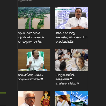
റൂം ഫോർ റിവർ
അശോകിന്റെ
എവിടെ? രേഖകൾ
വൈദ്യുതിവാദത്തിൽ
പറയുന്ന സത്യം
വെളിച്ചമില്ല
മറുപടിക്കു പകരം
പ്രളയത്തിൽ
മറുചോദ്യങ്ങൾ!!
തെളിഞ്ഞ 2
മുഖ്യമന്ത്രിമാർ