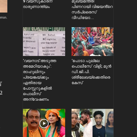
9 വയസുകാരന്
മുഖ്യമന്ത്രി
ദാരുണാന്ത്യം
പിണറായി വിജയൻ്റെ
സർപ്രൈസ്
min.
വീഡിയോ...
‘വയനാട് അടുത്ത
‘പോടാ പുല്ലേ
അമേഠിയാകും’:
പൊലീസേ’ വിളി; മുൻ
രാഹുലിനും
ഡി.ജി.പി.
പ്രയങ്കയ്ക്കും
ശ്രീലേഖയ്ക്കെതിരെ
്
ഏതിരായ
കേസ്
പോസ്റ്ററുകളിൽ
2
പൊലീസ്
അന്വേഷണം