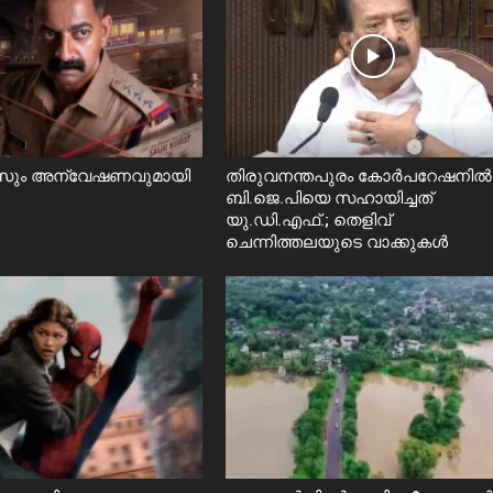
ും അന്വേഷണവുമായി
തിരുവനന്തപുരം കോർപറേഷനിൽ
ബി.ജെ.പിയെ സഹായിച്ചത്
യു.ഡി.എഫ്.; തെളിവ്
ചെന്നിത്തലയുടെ വാക്കുകൾ