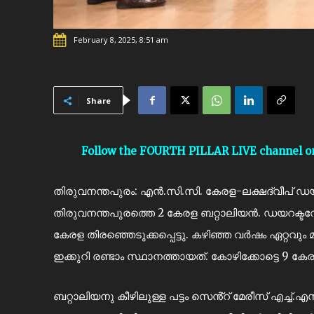
February 8, 2025, 8:51 am
Share
Follow the FOURTH PILLAR LIVE channel 
തിരുവനന്തപുരം: എൻ.സി.സി. കേരള-ലക്ഷദ്വീപ് ഡയറക്ട
തിരുവനന്തപുരത്തെ 2 കേരള ബറ്റാലിയൻ. ഡയറക്ടറേറ്
കേരള തിരഞ്ഞെടുക്കപ്പെട്ടു. കഴിഞ്ഞ വർഷം ഏറ്റവും
ഇക്കുറി രണ്ടാം സ്ഥാനത്തായത്. കോഴിക്കോട്ടെ 9 കേ
ബറ്റാലിയനു കീഴിലുള്ള പട്ടം സെൻ്റ് മേരീസ് എച്ച