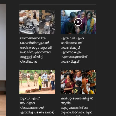
ഭരണത്തണലിൽ
എൽ.ഡി.എഫ്.
കോൺഗ്രസ്സുകാർ
മാറിയാലെന്ത്
അഴിഞ്ഞാട്ടം തുടങ്ങി;
സംഭവിക്കും?
പൊലീസുകാരൻ്റെ
എറണാകുളം
ബുള്ളറ്റ് തീയിട്ട്
കുന്നത്തുനാടിന്
പ്രതികാരം
സംഭിവിച്ചത്
യു.ഡി.എഫ്.
കല്പറ്റ ട‍ൗൺഷിപ്പിൽ
ആഹ്ളാദ
ആദ്യ
പ്രകടനത്തായി
കുടുംബത്തിൻ്റെ ​
എത്തിച്ച പടക്കം പൊട്ടി
ഗൃഹപ്രവേശം; മുൻ