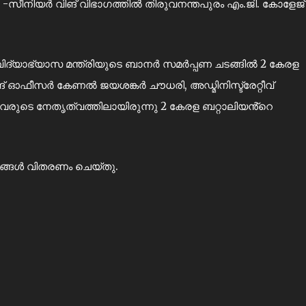
 -സീനിയർ വിങ് വിഭാഗത്തിൽ തിരുവനന്തപുരം എം.ജി. കോളേജ്
്ള വിദ്യാഭ്യാസ മന്ത്രിയുടെ ബാനർ സമർപ്പണ ചടങ്ങിൽ 2 കേരള
ങ് ഓഫീസർ കേണൽ ജയശങ്കർ ചൗധരി, അഡ്മിനിസ്ട്രേറ്റീവ്
രുടെ നേതൃത്വത്തിലായിരുന്നു 2 കേരള ബറ്റാലിയൻ്റെ
നങ്ങൾ വിതരണം ചെയ്തു.