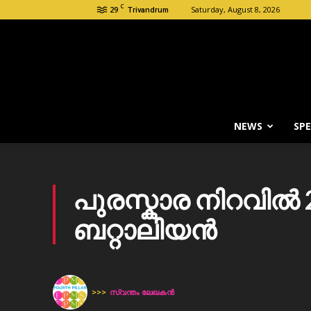
C
29
Saturday, August 8, 2026
Trivandrum
NEWS
SPE
പുരസ്കാര നിറവിൽ
ബറ്റാലിയൻ
>>>
സ്വന്തം ലേഖകന്‍