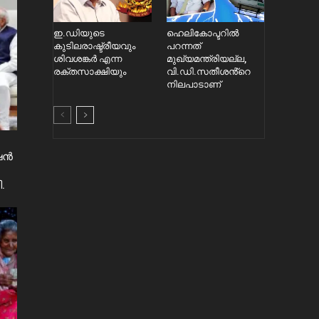
ഇ.ഡിയുടെ
ഹെലികോപ്ടറിൽ
കുടിലരാഷ്ട്രീയവും
പറന്നത്
ശിവശങ്കർ എന്ന
മുഖ്യമന്ത്രിയല്ല,
രക്തസാക്ഷിയും
വി.ഡി.സതീശൻ്റെ
നിലപാടാണ്
ൻഷൻ
.