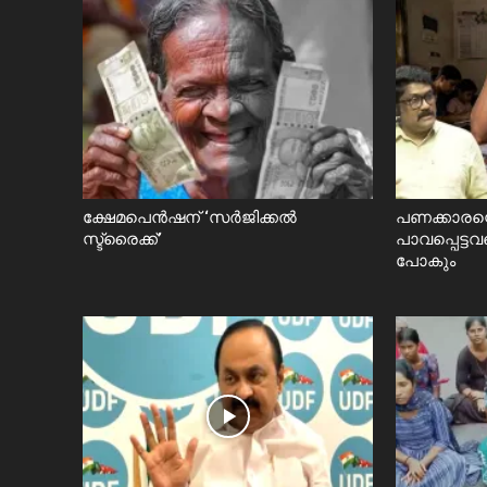
ക്ഷേമപെൻഷന് ‘സർജിക്കൽ
പണക്കാരന്
സ്ട്രൈക്ക്’
പാവപ്പെട്ടവ
പോകും