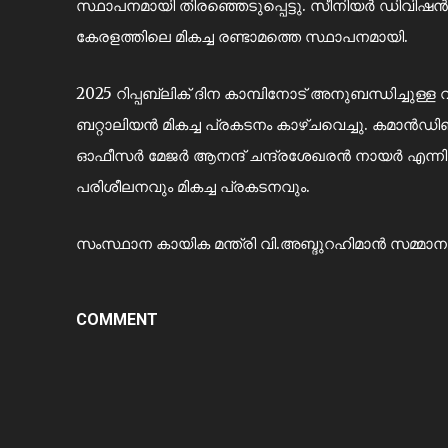
സ്ഥാപനമായി തിരഞ്ഞെടുപ്പെട്ടു. സീനിയർ ഡിവിഷൻ
കേരളത്തിലെ മികച്ച രണ്ടാമത്തെ സ്ഥാപനമായി.
2025 റിപ്പബ്ലിക് ദിന കാമ്പിനോട് അനുബന്ധിച്ചുള
ബറ്റാലിയൻ മികച്ച പ്രകടനം കാഴ്ചവെച്ചു. കമാൻഡി
ഓഫീസർ മേജർ ആനന്ദ് ചന്ദ്രശേഖരൻ നായർ എന്നിവ
പരിശീലനവും മികച്ച പ്രകടനവും.
സംസ്ഥാന കായിക മന്ത്രി വി.അബ്ദുറഹിമാൻ സമ്മാ
COMMENT