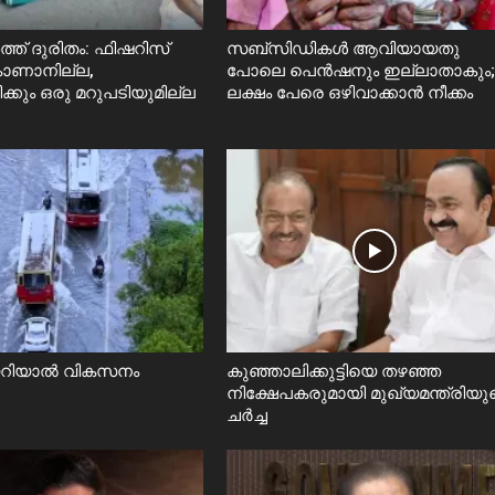
്ത് ദുരിതം: ഫിഷറിസ്‌
സബ്സിഡികൾ ആവിയായതു
 കാണാനില്ല,
പോലെ പെൻഷനും ഇല്ലാതാകും;
ിക്കും ഒരു മറുപടിയുമില്ല
ലക്ഷം പേരെ ഒഴിവാക്കാൻ നീക്കം
യറിയാൽ വികസനം
കുഞ്ഞാലിക്കുട്ടിയെ തഴഞ്ഞ
നിക്ഷേപകരുമായി മുഖ്യമന്ത്രിയു
ചർച്ച