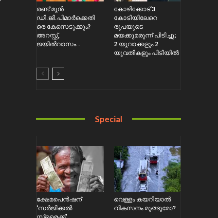
രണ്ട് മുൻ
കോഴിക്കോട് 3
ഡി.ജി.പിമാർക്കെതി
കോടിയിലേറെ
രെ കേസെടുക്കും?
രൂപയുടെ
അറസ്റ്റ്,
മയക്കുമരുന്ന് പിടിച്ചു;
ജയിൽവാസം…
2 യുവാക്കളും 2
യുവതികളും പിടിയിൽ
Special
ക്ഷേമപെൻഷന്
വെള്ളം കയറിയാൽ
‘സർജിക്കൽ
വികസനം മുങ്ങുമോ?
സ്ട്രൈക്ക്’