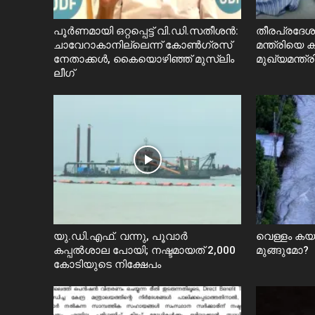
പൂർണമായി ഒറ്റപ്പെട്ട് വി.ഡി.സതീശൻ:
തീരപ്രദേശത
ചാവേറാകാനില്ലെന്ന് കോൺഗ്രസ്
മന്ത്രിയെ
നേതാക്കൾ, കൈയൊഴിഞ്ഞ് മുസ്ലിം
മുഖ്യമന്ത്ര
ലീഗ്
യു.ഡി.എഫ്. വന്നു, പൂവാർ
വെള്ളം ക
കപ്പൽശാല പോയി; നഷ്ടമായത് 2,000
മുങ്ങുമോ?
കോടിയുടെ നിക്ഷേപം