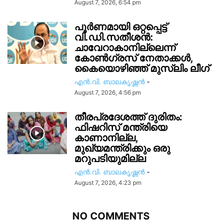
August 7, 2026, 6:54 pm
പൂർണമായി ഒറ്റപ്പെട്ട്
വി.ഡി.സതീശൻ:
ചാവേറാകാനില്ലെന്ന്
കോൺഗ്രസ് നേതാക്കൾ,
കൈയൊഴിഞ്ഞ് മുസ്ലിം ലീഗ്
എൻ.വി. ബാലകൃഷ്ണൻ
-
August 7, 2026, 4:56 pm
തീരപ്രദേശത്ത് ദുരിതം:
ഫിഷറിസ്‌ മന്ത്രിയെ
കാണാനില്ല,
മുഖ്യമന്ത്രിക്കും ഒരു
മറുപടിയുമില്ല
എൻ.വി. ബാലകൃഷ്ണൻ
-
August 7, 2026, 4:23 pm
NO COMMENTS