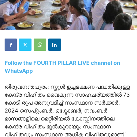
Follow the FOURTH PILLAR LIVE channel on
WhatsApp
തിരുവനന്തപുരം: സ്കൂൾ ഉച്ചഭക്ഷണ പദ്ധതിക്കുള്ള
കേന്ദ്ര വിഹിതം വൈകുന്ന സാഹചര്യത്തിൽ 73
കോടി രൂപ അനുവദിച്ച്‌ സംസ്ഥാന സർക്കാർ.
2024 സെപ്‌റ്റംബർ, ഒക്ടോബർ, നവംബർ
മാസങ്ങളിലെ മെറ്റീരിയൽ കോസ്റ്റിനത്തിലെ
കേന്ദ്ര വിഹിതം മുൻകൂറായും സംസ്ഥാന
വിഹിതവും സംസ്ഥാന അധിക വിഹിതവുമാണ്‌