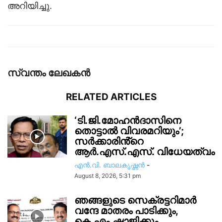
അറിയിച്ചു.
സ്വന്തം ലേഖകന്‍
RELATED ARTICLES
‘ടി.ജി.മോഹൻദാസിനെ
തൊട്ടാൽ വിവരമറിയും’;
സര്‍ക്കാരിൻ്റെ
ആർ.എസ്.എസ്. വിധേയത്വം
എൻ.വി. ബാലകൃഷ്ണൻ
-
August 8, 2026, 5:31 pm
ഞങ്ങളുടെ സെക്രട്ടറിമാർ
വന്ദേ മാതരം പാടിക്കും,
കെ.എം.ഷാജിക്കും