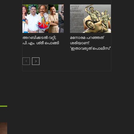
അറബിക്കടൽ വറ്റി;
മനോരമ പറഞ്ഞത്
പി.എം. ശ്രീ പൊങ്ങി
ശരിയാണ്:
‘ഇതാവരുത് പൊലീസ്’