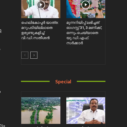
ഹെലികോപ്ടര്‍ യാത്ര:
മുന്നറിയിപ്പ് ലഭിച്ചത്
മറുപടിയില്ലാതെ
ഓഗസ്റ്റ് 31, 3 മണിക്ക്;
ി
ഉരുണ്ടുകളിച്ച്
ഒന്നും ചെയ്യാതെ
വി.ഡി.സതീശൻ
യു.ഡി.എഫ്.
സർക്കാര്‍
ര
Special
ര
നും