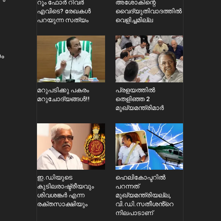
റൂം ഫോർ റിവർ
അശോകിന്റെ
എവിടെ? രേഖകൾ
വൈദ്യുതിവാദത്തിൽ
പറയുന്ന സത്യം
വെളിച്ചമില്ല
ാം
മറുപടിക്കു പകരം
പ്രളയത്തിൽ
മറുചോദ്യങ്ങൾ!!
തെളിഞ്ഞ 2
മുഖ്യമന്ത്രിമാർ
ഇ.ഡിയുടെ
ഹെലികോപ്ടറിൽ
കുടിലരാഷ്ട്രീയവും
പറന്നത്
ശിവശങ്കർ എന്ന
മുഖ്യമന്ത്രിയല്ല,
രക്തസാക്ഷിയും
വി.ഡി.സതീശൻ്റെ
നിലപാടാണ്