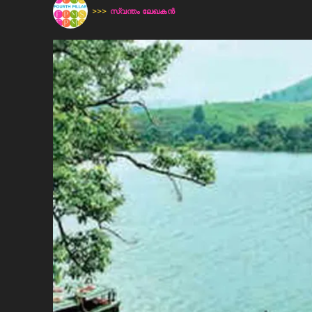
>>>
സ്വന്തം ലേഖകന്‍