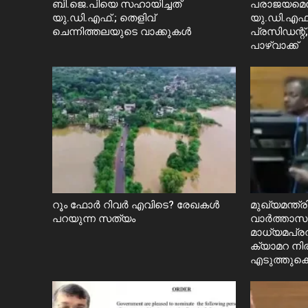
ബി.ജെ.പിയെ സഹായിച്ചത്
പരാജയമെന്ന
യു.ഡി.എഫ്.; തെളിവ്
യു.ഡി.എഫ്
ചെന്നിത്തലയുടെ വാക്കുകൾ
പ്രസിഡന്റ്,
പാഴ്വാക്ക്
റൂം ഫോർ റിവർ എവിടെ? രേഖകൾ
മുഖ്യമന്ത്
പറയുന്ന സത്യം
വാർത്താസമ
മാധ്യമപ്ര
ക്യാമറ നിര
എടുത്തുക