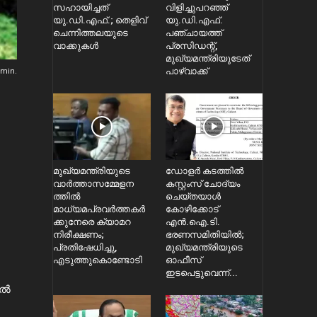
സഹായിച്ചത്
വിളിച്ചുപറഞ്ഞ്
യു.ഡി.എഫ്.; തെളിവ്
യു.ഡി.എഫ്.
ചെന്നിത്തലയുടെ
പഞ്ചായത്ത്
വാക്കുകൾ
പ്രസിഡന്റ്,
മുഖ്യമന്ത്രിയുടേത്
min.
പാഴ്വാക്ക്
മുഖ്യമന്ത്രിയുടെ
ഡോളർ കടത്തിൽ
വാർത്താസമ്മേളന
കസ്റ്റംസ് ചോദ്യം
ത്തിൽ
ചെയ്തയാൾ
മാധ്യമപ്രവർത്തകർ
കോഴിക്കോട്
ക്കുനേരെ ക്യാമറ
എൻ.ഐ.ടി.
നിരീക്ഷണം;
ഭരണസമിതിയിൽ;
പ്രതിഷേധിച്ചു,
മുഖ്യമന്ത്രിയുടെ
എടുത്തുകൊണ്ടോടി
ഓഫീസ്
ഇടപെട്ടുവെന്ന്...
്‍