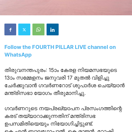
Follow the FOURTH PILLAR LIVE channel on
WhatsApp
തിരുവനന്തപുരം: 15ാം കേരള നിയമസഭയുടെ
13ാം സമ്മേളനം ജനുവരി 17 മുതൽ വിളിച്ചു
ചേർക്കുവാൻ ഗവർണറോട് ശുപാർശ ചെയ്യാൻ
മന്ത്രിസഭാ യോഗം തീരുമാനിച്ചു.
ഗവർണറുടെ നയപ്രഖ്യാപന പ്രസംഗത്തിന്റെ
കരട് തയ്യാറാക്കുന്നതിന് മന്ത്രിസഭ
ഉപസമിതിയെയും നിയോഗിച്ചിട്ടുണ്ട്.
കെ.എന്‍.ബാലഗോപാൽ, കെ.രാജൻ, റോഷി