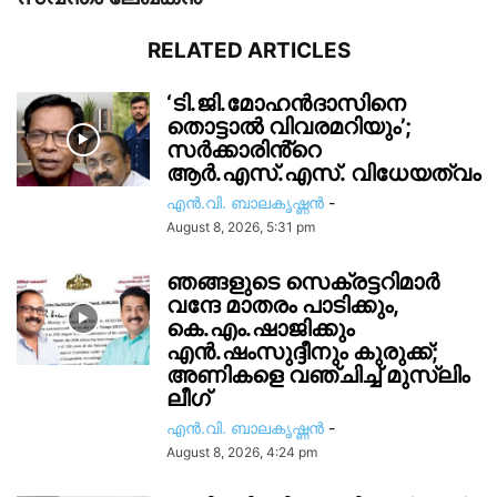
RELATED ARTICLES
‘ടി.ജി.മോഹൻദാസിനെ
തൊട്ടാൽ വിവരമറിയും’;
സര്‍ക്കാരിൻ്റെ
ആർ.എസ്.എസ്. വിധേയത്വം
എൻ.വി. ബാലകൃഷ്ണൻ
-
August 8, 2026, 5:31 pm
ഞങ്ങളുടെ സെക്രട്ടറിമാർ
വന്ദേ മാതരം പാടിക്കും,
കെ.എം.ഷാജിക്കും
എൻ.ഷംസുദ്ദീനും കുരുക്ക്;
അണികളെ വഞ്ചിച്ച് മുസ്ലിം
ലീഗ്
എൻ.വി. ബാലകൃഷ്ണൻ
-
August 8, 2026, 4:24 pm