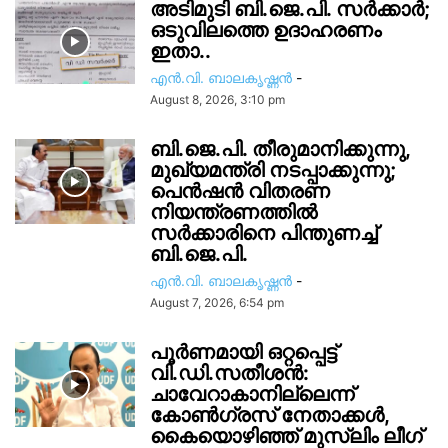
അടിമുടി ബി.ജെ.പി. സർക്കാർ;
ഒടുവിലത്തെ ഉദാഹരണം
ഇതാ..
എൻ.വി. ബാലകൃഷ്ണൻ
-
August 8, 2026, 3:10 pm
ബി.ജെ.പി. തീരുമാനിക്കുന്നു,
മുഖ്യമന്ത്രി നടപ്പാക്കുന്നു;
പെൻഷൻ വിതരണ
നിയന്ത്രണത്തിൽ
സ‍ർക്കാരിനെ പിന്തുണച്ച്
ബി.ജെ.പി.
എൻ.വി. ബാലകൃഷ്ണൻ
-
August 7, 2026, 6:54 pm
പൂർണമായി ഒറ്റപ്പെട്ട്
വി.ഡി.സതീശൻ:
ചാവേറാകാനില്ലെന്ന്
കോൺഗ്രസ് നേതാക്കൾ,
കൈയൊഴിഞ്ഞ് മുസ്ലിം ലീഗ്