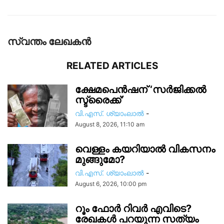
സ്വന്തം ലേഖകന്‍
RELATED ARTICLES
ക്ഷേമപെൻഷന് ‘സർജിക്കൽ
സ്ട്രൈക്ക്’
വി.എസ്. ശ്യാംലാൽ
-
August 8, 2026, 11:10 am
വെള്ളം കയറിയാൽ വികസനം
മുങ്ങുമോ?
വി.എസ്. ശ്യാംലാൽ
-
August 6, 2026, 10:00 pm
റൂം ഫോർ റിവർ എവിടെ?
രേഖകൾ പറയുന്ന സത്യം