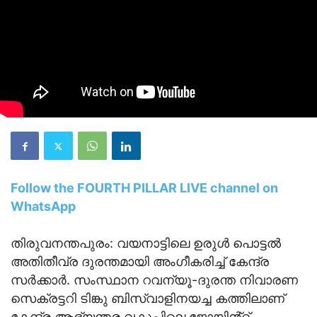
Follow the FOURTH PILLAR LIVE channel on
WhatsApp
തിരുവനന്തപുരം: വയനാട്ടിലെ ഉരുൾ പൊട്ടൽ
അതിതീവ്ര ദുരന്തമായി അംഗീകരിച്ച് കേന്ദ്ര
സർക്കാർ. സംസ്ഥാന റവന്യൂ-ദുരന്ത നിവാരണ
സെക്രട്ടറി ടിങ്കു ബിസ്വാളിനയച്ച കത്തിലാണ്
കേന്ദ്ര ആഭ്യന്തര വകുപ്പിലെ ജോയിൻ്റ്