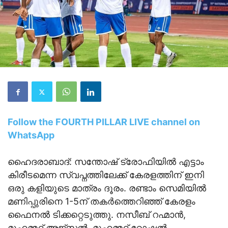
Follow the FOURTH PILLAR LIVE channel on
WhatsApp
ഹൈദരാബാദ്: സന്തോഷ് ട്രോഫിയില്‍ എട്ടാം
കിരീടമെന്ന സ്വപ്നത്തിലേക്ക് കേരളത്തിന് ഇനി
ഒരു കളിയുടെ മാത്രം ദൂരം. രണ്ടാം സെമിയില്‍
മണിപ്പുരിനെ 1-5ന് തകര്‍ത്തെറിഞ്ഞ് കേരളം
ഫൈനല്‍ ടിക്കറ്റെടുത്തു. നസീബ് റഹ്മാൻ,
മുഹമ്മദ് അജ്സൽ, മുഹമ്മദ് റോഷൽ