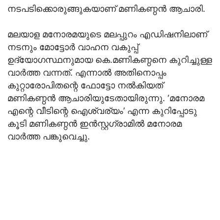
നടപടിക്കൊരുങ്ങുകയാണ് മണികണ്ഠൻ ആചാരി.
മലയാള മനോരമയുടെ മലപ്പുറം എഡിഷനിലാണ്
നടനും മോട്ടോർ വാഹന വകുപ്പ്
ഉദ്യോഗസ്ഥനുമായ കെ.മണികണ്ഠനെ കുറിച്ചുള്ള
വാർത്ത വന്നത്. എന്നാൽ അതിനൊപ്പം
കുറ്റാരോപിതന്റെ ഫോട്ടോ നൽകിയത്
മണികണ്ഠൻ ആചാരിയുടേതായിരുന്നു. ‘മനോരമ
എന്റെ വീടിന്റെ ഐശ്വര്യം’ എന്ന കുറിപ്പോടു
കൂടി മണികണ്ഠൻ ഇൻസ്റ്റഗ്രാമിൽ മനോരമ
വാർത്ത പങ്കുവെച്ചു.