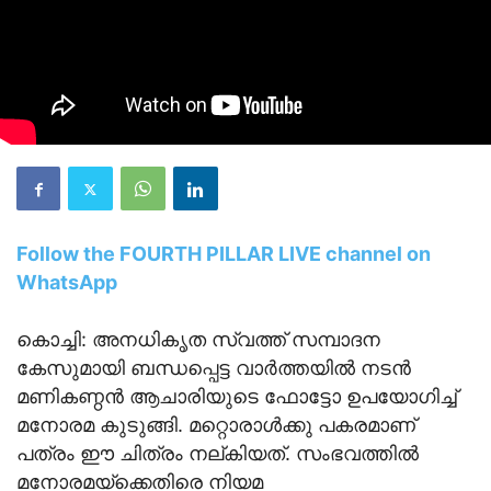
Follow the FOURTH PILLAR LIVE channel on
WhatsApp
കൊച്ചി: അനധികൃത സ്വത്ത് സമ്പാദന
കേസുമായി ബന്ധപ്പെട്ട വാർത്തയിൽ നടൻ
മണികണ്ഠൻ ആചാരിയുടെ ഫോട്ടോ ഉപയോഗിച്ച്
മനോരമ കുടുങ്ങി. മറ്റൊരാൾക്കു പകരമാണ്
പത്രം ഈ ചിത്രം നല്കിയത്. സംഭവത്തിൽ
മനോരമയ്‌ക്കെതിരെ നിയമ