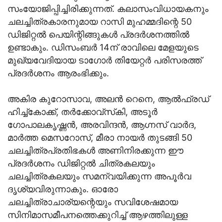
സംയോജിപ്പിച്ചിരിക്കുന്നത്. കലാസംവിധായകനും
ചലച്ചിത്രകാരനുമായ റാസി മുഹമ്മദിന്റെ 50
ഡിജിറ്റൽ പെയിന്റിങ്ങുകൾ പ്രദർശനത്തിൽ
ഉണ്ടാകും. ഡിസംബർ 14ന് രാവിലെ മേളയുടെ
മുഖ്യവേദിയായ ടാഗോർ തിയേറ്റർ പരിസരത്ത്
പ്രദർശനം ആരംഭിക്കും.
അകിര കുറോസാവ, അലൻ റെനെ, ആൽഫ്രഡ്
ഹിച്ച്കോക്ക്, തർക്കോവ്സ്‌കി, അടൂർ
ഗോപാലകൃഷ്ണൻ, അരവിന്ദൻ, ആഗ്നസ് വാർദ,
മാർത്ത മെസറോസ്, മീരാ നായർ തുടങ്ങി 50
ചലച്ചിത്രപ്രതിഭകൾ അണിനിരക്കുന്ന ഈ
പ്രദർശനം ഡിജിറ്റൽ ചിത്രകലയും
ചലച്ചിത്രകലയും സമന്വയിക്കുന്ന അപൂർവ
ദൃശ്യവിരുന്നാകും. ഓരോ
ചലച്ചിത്രാചാര്യന്റെയും സവിശേഷമായ
സിനിമാസമീപനത്തെക്കുറിച്ച് ആഴത്തിലുള്ള