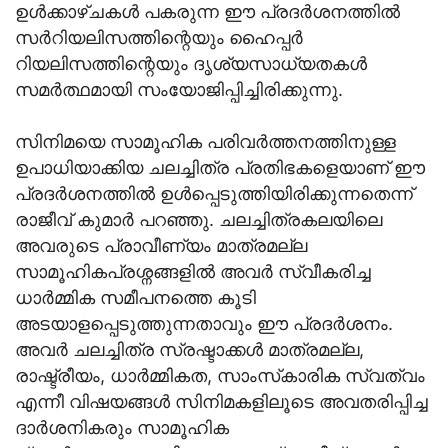
ഉൾക്കാഴ്ചകൾ പകരുന്ന ഈ പ്രദർശനത്തിൽ
സർറിയലിസത്തിന്റെയും ഹൈപ്പർ
റിയലിസത്തിന്റെയും ദൃശ്യസാധ്യതകൾ
സമർത്ഥമായി സംയോജിപ്പിച്ചിരിക്കുന്നു.
സിനിമയെ സാമൂഹിക പരിവർത്തനത്തിനുള്ള
ഉപാധിയാക്കിയ ചലച്ചിത്ര പ്രതിഭകളെയാണ് ഈ
പ്രദർശനത്തിൽ ഉൾപ്പെടുത്തിയിരിക്കുന്നതെന്ന്
രാജീവ് കുമാർ പറഞ്ഞു. ചലച്ചിത്രകലയിലെ
അവരുടെ പ്രാവീണ്യം മാത്രമല്ല
സാമൂഹികപ്രശ്നങ്ങളിൽ അവർ സ്വീകരിച്ച
ധാർമ്മിക സമീപനത്തെ കൂടി
അടയാളപ്പെടുത്തുന്നതാവും ഈ പ്രദർശനം.
അവർ ചലച്ചിത്ര സ്രഷ്ടാക്കൾ മാത്രമല്ല,
രാഷ്ട്രീയം, ധാർമ്മികത, സാംസ്‌കാരിക സ്വത്വം
എന്നീ വിഷയങ്ങൾ സിനിമകളിലൂടെ അവതരിപ്പിച്ച
ദാർശനികരും സാമൂഹിക