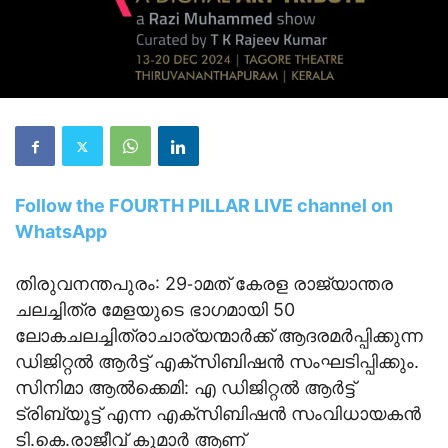
Follow the FOURTH PILLAR LIVE channel on
WhatsApp
തിരുവനന്തപുരം: 29-ാമത് കേരള രാജ്യാന്തര
ചലച്ചിത്ര മേളയുടെ ഭാഗമായി 50
ലോകചലച്ചിത്രാചാര്യന്മാർക്ക് ആദരമർപ്പിക്കുന്ന
ഡിജിറ്റൽ ആർട്ട് എക്സിബിഷൻ സംഘടിപ്പിക്കും.
സിനിമാ ആൽക്കെമി: എ ഡിജിറ്റൽ ആർട്ട്
ട്രിബ്യൂട്ട് എന്ന എക്സിബിഷൻ സംവിധായകൻ
ടി.കെ.രാജീവ് കുമാർ ആണ്