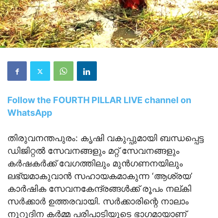
Follow the FOURTH PILLAR LIVE channel on
WhatsApp
തിരുവനന്തപുരം: കൃഷി വകുപ്പുമായി ബന്ധപ്പെട്ട
ഡിജിറ്റൽ സേവനങ്ങളും മറ്റ് സേവനങ്ങളും
കർഷകർക്ക് വേഗത്തിലും മുൻഗണനയിലും
ലഭ്യമാകുവാൻ സഹായകമാകുന്ന ‘ആശ്രയ’
കാർഷിക സേവനകേന്ദ്രങ്ങൾക്ക് രൂപം നല്കി
സർക്കാർ ഉത്തരവായി. സർക്കാരിന്റെ നാലാം
നൂറുദിന കർമ്മ പരിപാടിയുടെ ഭാഗമായാണ്