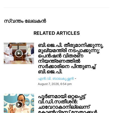
സ്വന്തം ലേഖകന്‍
RELATED ARTICLES
ബി.ജെ.പി. തീരുമാനിക്കുന്നു,
മുഖ്യമന്ത്രി നടപ്പാക്കുന്നു;
പെൻഷൻ വിതരണ
നിയന്ത്രണത്തിൽ
സ‍ർക്കാരിനെ പിന്തുണച്ച്
ബി.ജെ.പി.
എൻ.വി. ബാലകൃഷ്ണൻ
-
August 7, 2026, 6:54 pm
പൂർണമായി ഒറ്റപ്പെട്ട്
വി.ഡി.സതീശൻ:
ചാവേറാകാനില്ലെന്ന്
കോൺഗ്രസ് നേതാക്കൾ,