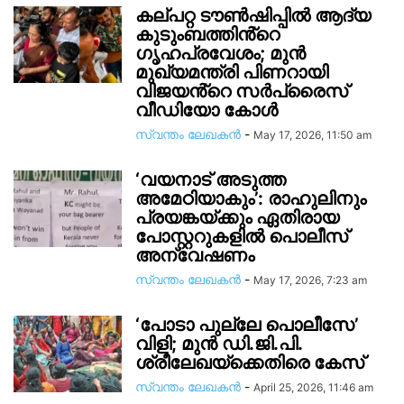
കല്പറ്റ ട‍ൗൺഷിപ്പിൽ ആദ്യ
കുടുംബത്തിൻ്റെ ​
ഗൃഹപ്രവേശം; മുൻ
മുഖ്യമന്ത്രി പിണറായി
വിജയൻ്റെ സർപ്രൈസ്
വീഡിയോ കോൾ
സ്വന്തം ലേഖകന്‍
-
May 17, 2026, 11:50 am
‘വയനാട് അടുത്ത
അമേഠിയാകും’: രാഹുലിനും
പ്രയങ്കയ്ക്കും ഏതിരായ
പോസ്റ്ററുകളിൽ പൊലീസ്
അന്വേഷണം
സ്വന്തം ലേഖകന്‍
-
May 17, 2026, 7:23 am
‘പോടാ പുല്ലേ പൊലീസേ’
വിളി; മുൻ ഡി.ജി.പി.
ശ്രീലേഖയ്ക്കെതിരെ കേസ്
സ്വന്തം ലേഖകന്‍
-
April 25, 2026, 11:46 am