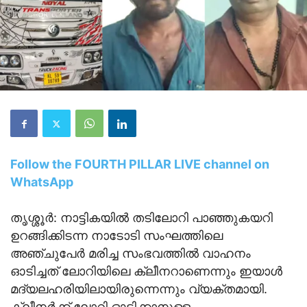
Follow the FOURTH PILLAR LIVE channel on
WhatsApp
തൃശ്ശൂർ: നാട്ടികയിൽ തടിലോറി പാഞ്ഞുകയറി
ഉറങ്ങിക്കിടന്ന നാടോടി സംഘത്തിലെ
അഞ്ചുപേർ മരിച്ച സംഭവത്തിൽ വാഹനം
ഓടിച്ചത് ലോറിയിലെ ക്ലീനറാണെന്നും ഇയാൾ
മദ്യലഹരിയിലായിരുന്നെന്നും വ്യക്തമായി.
ക്ലീനർക്ക് ലോറി ഓടിക്കാനുള്ള