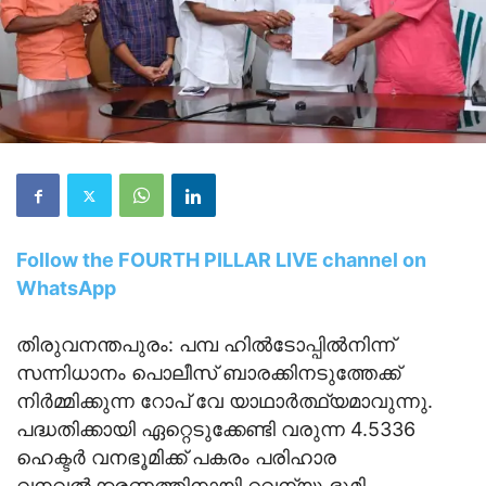
Follow the FOURTH PILLAR LIVE channel on
WhatsApp
തിരുവനന്തപുരം: പമ്പ ഹിൽടോപ്പിൽനിന്ന്
സന്നിധാനം പൊലീസ് ബാരക്കിനടുത്തേക്ക്
നിർമ്മിക്കുന്ന റോപ് വേ യാഥാർത്ഥ്യമാവുന്നു.
പദ്ധതിക്കായി ഏറ്റെടുക്കേണ്ടി വരുന്ന 4.5336
ഹെക്ടർ വനഭൂമിക്ക് പകരം പരിഹാര
വനവൽക്കരണത്തിനായി റവന്യൂ ഭൂമി