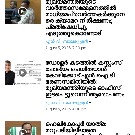
മുഖ്യമന്ത്രിയുടെ
വാർത്താസമ്മേളനത്തിൽ
മാധ്യമപ്രവർത്തകർക്കുനേ
രെ ക്യാമറ നിരീക്ഷണം;
പ്രതിഷേധിച്ചു,
എടുത്തുകൊണ്ടോടി
എൻ.വി. ബാലകൃഷ്ണൻ
-
August 5, 2026, 7:30 pm
ഡോളർ കടത്തിൽ കസ്റ്റംസ്
ചോദ്യം ചെയ്തയാൾ
കോഴിക്കോട് എൻ.ഐ.ടി.
ഭരണസമിതിയിൽ;
മുഖ്യമന്ത്രിയുടെ ഓഫീസ്
ഇടപെട്ടുവെന്ന് ആരോപണം
എൻ.വി. ബാലകൃഷ്ണൻ
-
August 5, 2026, 4:00 pm
ഹെലികോപ്ടര്‍ യാത്ര:
മറുപടിയില്ലാതെ