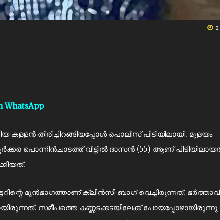
2
on WhatsApp
യ കള്ളൻ തിരിച്ചിറങ്ങിയപ്പോൾ പൊലീസ് പിടിയിലായി. മുളയം
ൂർക്കര പൊന്നിൻചാടത്ത് വീട്ടിൽ ദാസൻ (55) ആണ് പിടിയിലായത
്കിയത്.
ട്ടറിന്റെ മുൻഭാഗത്താണ് ക്ലിൻസി ബാഗ് വെച്ചിരുന്നത്. ഭർത്താവ്
രുന്നത്. സമീപത്തെ കണ്ണടക്കടയിലേക്ക് പോയപ്പോഴായിരുന്നു