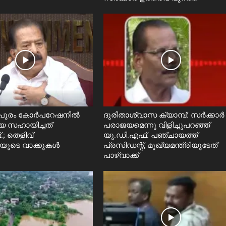
തപുരം കോർപറേഷനിൽ
ദുരിതാശ്വാസ ക്യാമ്പ്: സർക്കാർ
െ സഹായിച്ചത്
പരാജയമെന്നു വിളിച്ചുപറഞ്ഞ്
; തെളിവ്
യു.ഡി.എഫ്. പഞ്ചായത്ത്
ലയുടെ വാക്കുകൾ
പ്രസിഡന്റ്, മുഖ്യമന്ത്രിയുടേത്
പാഴ്വാക്ക്