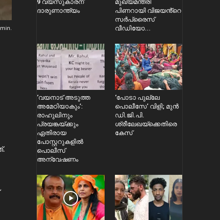
9 വയസുകാരന്
മുഖ്യമന്ത്രി
ദാരുണാന്ത്യം
പിണറായി വിജയൻ്റെ
സർപ്രൈസ്
min.
വീഡിയോ...
‘വയനാട് അടുത്ത
‘പോടാ പുല്ലേ
അമേഠിയാകും’:
പൊലീസേ’ വിളി; മുൻ
രാഹുലിനും
ഡി.ജി.പി.
പ്രയങ്കയ്ക്കും
ശ്രീലേഖയ്ക്കെതിരെ
ഏതിരായ
കേസ്
പോസ്റ്ററുകളിൽ
്.
പൊലീസ്
അന്വേഷണം