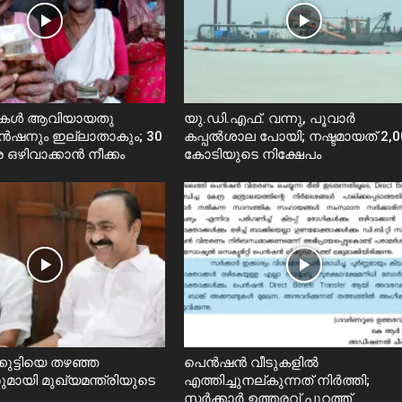
കൾ ആവിയായതു
യു.ഡി.എഫ്. വന്നു, പൂവാർ
ഷനും ഇല്ലാതാകും; 30
കപ്പൽശാല പോയി; നഷ്ടമായത് 2,0
 ഒഴിവാക്കാൻ നീക്കം
കോടിയുടെ നിക്ഷേപം
കുട്ടിയെ തഴഞ്ഞ
പെൻഷൻ വീടുകളിൽ
മായി മുഖ്യമന്ത്രിയുടെ
എത്തിച്ചുനല്കുന്നത് നിർത്തി;
സര്‍ക്കാർ ഉത്തരവ് പുറത്ത്