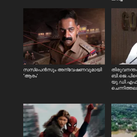
സസ്പെൻസും അന്വേഷണവുമായി
തിരുവനന്
‘ആരം’
ബി.ജെ.പിയ
യു.ഡി.എഫ്.
ചെന്നിത്ത