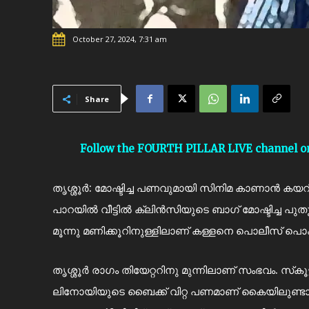
October 27, 2024, 7:31 am
Share
Follow the FOURTH PILLAR LIVE channel 
തൃശ്ശൂർ: മോഷ്ടിച്ച പണവുമായി സിനിമ കാണാൻ കയറി
പാറയിൽ വീട്ടിൽ ക്ലിൻസിയുടെ ബാഗ് മോഷ്ടിച്ച പുത
മൂന്നു മണിക്കൂറിനുള്ളിലാണ് കള്ളനെ പൊലീസ് പൊക
തൃശ്ശൂർ രാഗം തിയേറ്ററിനു മുന്നിലാണ് സംഭവം. സ്‌കൂ
ലിനോയിയുടെ ബൈക്ക് വിറ്റ പണമാണ് കൈയിലുണ്ടായി