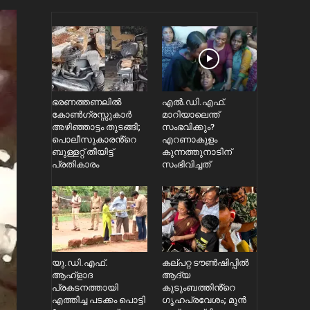
ഭരണത്തണലിൽ
എൽ.ഡി.എഫ്.
കോൺഗ്രസ്സുകാർ
മാറിയാലെന്ത്
അഴിഞ്ഞാട്ടം തുടങ്ങി;
സംഭവിക്കും?
പൊലീസുകാരൻ്റെ
എറണാകുളം
ബുള്ളറ്റ് തീയിട്ട്
കുന്നത്തുനാടിന്
പ്രതികാരം
സംഭിവിച്ചത്
യു.ഡി.എഫ്.
കല്പറ്റ ട‍ൗൺഷിപ്പിൽ
ആഹ്ളാദ
ആദ്യ
പ്രകടനത്തായി
കുടുംബത്തിൻ്റെ ​
എത്തിച്ച പടക്കം പൊട്ടി
ഗൃഹപ്രവേശം; മുൻ