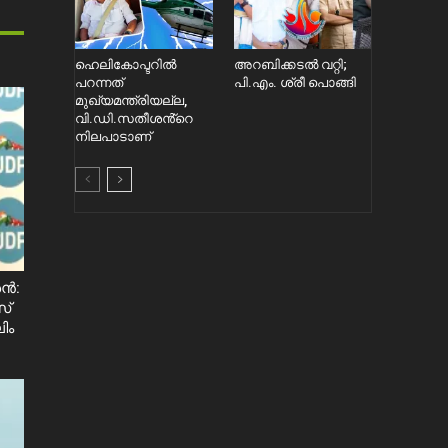
ഹെലികോപ്ടറിൽ
അറബിക്കടൽ വറ്റി;
പറന്നത്
പി.എം. ശ്രീ പൊങ്ങി
മുഖ്യമന്ത്രിയല്ല,
വി.ഡി.സതീശൻ്റെ
നിലപാടാണ്
ശൻ:
സ്
ിം