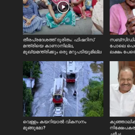
തീരപ്രദേശത്ത് ദുരിതം: ഫിഷറിസ്‌
സബ്സിഡി
മന്ത്രിയെ കാണാനില്ല,
പോലെ പെൻ
മുഖ്യമന്ത്രിക്കും ഒരു മറുപടിയുമില്ല
ലക്ഷം പേരെ
വെള്ളം കയറിയാൽ വികസനം
കുഞ്ഞാലിക്
മുങ്ങുമോ?
നിക്ഷേപകരു
ചർച്ച