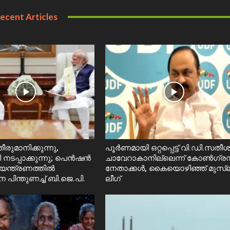
ecent Articles
ീരുമാനിക്കുന്നു,
പൂർണമായി ഒറ്റപ്പെട്ട് വി.ഡി.സതീ
രി നടപ്പാക്കുന്നു; പെൻഷൻ
ചാവേറാകാനില്ലെന്ന് കോൺഗ്ര
യന്ത്രണത്തിൽ
നേതാക്കൾ, കൈയൊഴിഞ്ഞ് മുസ്ല
 പിന്തുണച്ച് ബി.ജെ.പി.
ലീഗ്