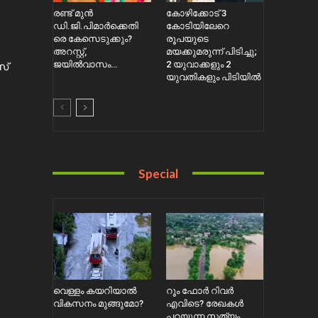
രണ്ട് മുൻ
കോഴിക്കോട് 3
ഡി.ജി.പിമാർക്കെതി
കോടിയിലേറെ
രെ കേസെടുക്കും?
രൂപയുടെ
അറസ്റ്റ്,
മയക്കുമരുന്ന് പിടിച്ചു;
ജയിൽവാസം…
2 യുവാക്കളും 2
സ്
യുവതികളും പിടിയിൽ
Special
വെള്ളം കയറിയാൽ
റൂം ഫോർ റിവർ
വികസനം മുങ്ങുമോ?
എവിടെ? രേഖകൾ
പറയുന്ന സത്യം