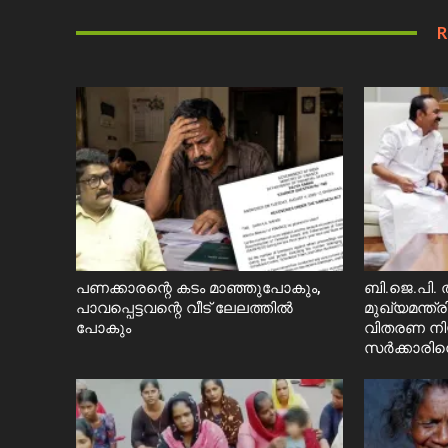
R
പണക്കാരന്റെ കടം മാഞ്ഞുപോകും,
ബി.ജെ.പി. ത
പാവപ്പെട്ടവന്റെ വീട് ലേലത്തിൽ
മുഖ്യമന്ത്
പോകും
വിതരണ നി
സ‍ർക്കാരിനെ