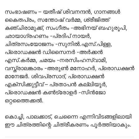
സംഭാഷണം – യതീഷ് ശിവനന്ദന്‍, ഗാനങ്ങള്‍
കൈതപ്രം, സന്തോഷ് വര്‍മ്മ, ശ്രീജിത്ത്
കഞ്ചിരാമുക്ക്, സംഗീതം -അഭിനയ് ബഹുരൂപി,
ഛായാഗ്രഹണം -പ്രദിപ് നായര്‍,
ചിത്രസംയോജനം -സുനില്‍.എസ്.പിള്ള,
പ്രൊഡക്ഷന്‍ ഡിസൈനര്‍ -അര്‍ക്കന്‍
എസ്.കര്‍മ്മ, ചമയം -നരസിംഹസ്വാമി,
വസ്ത്രാലങ്കാരം -അരുണ്‍ മനോഹര്‍, പ്രൊഡക്ഷന്‍
മാനേജര്‍. ശിവപ്രസാദ്, പ്രൊഡക്ഷന്‍
എക്‌സിക്കുട്ടീവ് – പ്രതാപന്‍ കല്ലിയൂര്‍,
പ്രൊഡക്ഷന്‍ കണ്‍ട്രോളര്‍ -സിന്‍ജോ
ഒറ്റത്തൈക്കല്‍.
കൊച്ചി, പാലക്കാട്, ചെന്നൈ എന്നിവിടങ്ങളിലായി
ഈ ചിത്രത്തിന്റെ ചിത്രീകരണം പൂര്‍ത്തിയാകും.